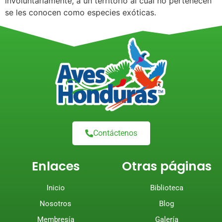
involuntariamente, a un territorio al cual no pertenecen
se les conocen como especies exóticas.
Contáctenos
Enlaces
Otras páginas
Inicio
Biblioteca
Nosotros
Blog
Membresía
Galería