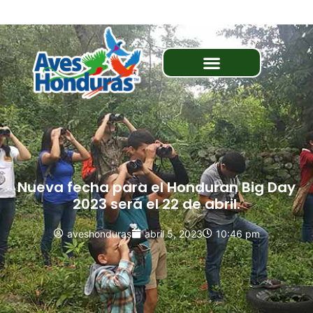
Nueva fecha para el Honduran Big Day
2023 será el 22 de abril.
aveshonduras
abril 5, 2023
10:46 pm